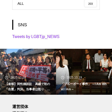
ALL
203
SNS
Tweets by LGBTjp_NEWS
2025.11.28
2025.10.19
【速報】同性婚訴訟 高裁で初の
「ブルーボーイ事件」 ～I Am Wh
「合憲」判決。当事者は怒り 東
at I Am～
京地裁で
運営団体