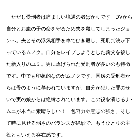
ただし受刑者は痛ましい境遇の者ばかりです。DVから
自分とお腹の子の命を守るため夫を殺してしまったジョ
ンへ。夫とその浮気相手を車でひき殺し、死刑判決が下
っているムノク。自分をレイプしようとした義父を殺し
た新入りのユミ。男に虐げられた受刑者が多いのも特徴
です。中でも印象的なのがムノクです。同房の受刑者か
らは母のように慕われていますが、自分が犯した罪のせ
いで実の娘からは絶縁されています。この役を演じるナ･
ムニが本当に素晴らしい！ 包容力や意志の強さ、そし
て時に見せる弱さのバランスが絶妙で、もうひとりの主
役ともいえる存在感です。