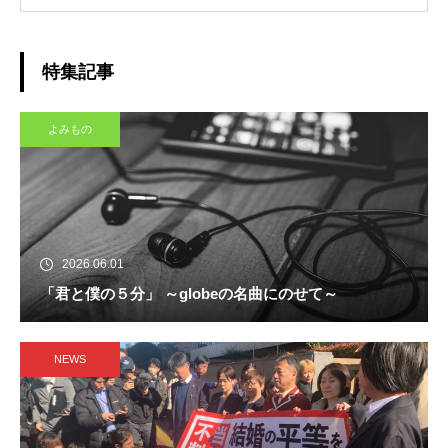
特集記事
よみもの
2026.06.01
「君と僕の５分」 ～globeの名曲にのせて～
NEWS