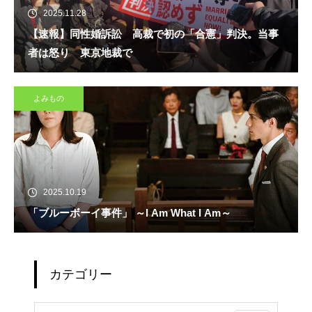
2025.11.28
【速報】同性婚訴訟 高裁で初の「合憲」判決。当事
者は怒り 東京地裁で
よみもの
2025.10.19
「ブルーボーイ事件」 ～I Am What I Am～
カテゴリー