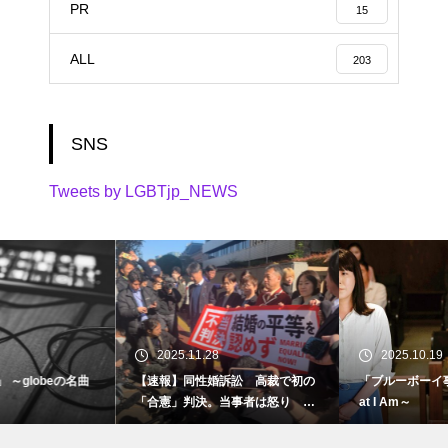
PR
15
ALL
203
SNS
Tweets by LGBTjp_NEWS
2025.11.28
2025.10.19
【速報】同性婚訴訟 高裁で初の
「ブルーボーイ事件」 ～I Am Wh
「合憲」判決。当事者は怒り 東
at I Am～
京地裁で