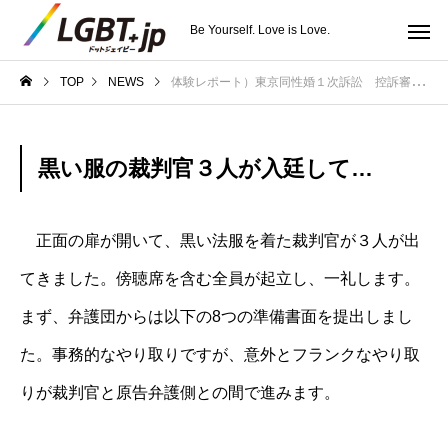
Be Yourself. Love is Love.
TOP
NEWS
体験レポート）東京同性婚１次訴訟 控訴審第２回期日 当事者ら切実な声届ける
黒い服の裁判官３人が入廷して…
正面の扉が開いて、黒い法服を着た裁判官が３人が出
てきました。傍聴席を含む全員が起立し、一礼します。
まず、弁護団からは以下の8つの準備書面を提出しまし
た。事務的なやり取りですが、意外とフランクなやり取
りが裁判官と原告弁護側との間で進みます。