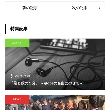
前の記事
次の記事
特集記事
よみもの
2026.06.01
「君と僕の５分」 ～globeの名曲にのせて～
NEWS