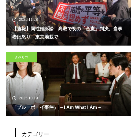
2025.11.28
【速報】同性婚訴訟 高裁で初の「合憲」判決。当事
者は怒り 東京地裁で
よみもの
2025.10.19
「ブルーボーイ事件」 ～I Am What I Am～
カテゴリー