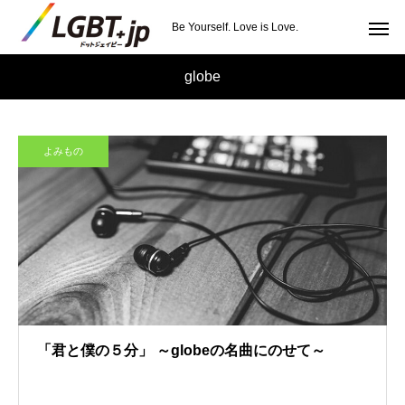
Be Yourself. Love is Love.
globe
よみもの
「君と僕の５分」 ～globeの名曲にのせて～