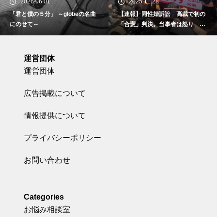
06.01
2025.11.28
2025.
５分」 ～globeの名曲
【速報】同性婚訴訟 高裁で初の
「ブルーボ
～
「合憲」判決。当事者は怒り 東
at I Am～
京地裁で
運営団体
運営団体
広告掲載について
情報提供について
プライバシーポリシー
お問い合わせ
Categories
お悩み相談室