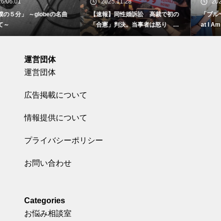
2025.11.28
2025.10.19
【速報】同性婚訴訟 高裁で初の
「ブルーボーイ事件」 ～I Am Wh
「合憲」判決。当事者は怒り 東
at I Am～
京地裁で
運営団体
運営団体
広告掲載について
情報提供について
プライバシーポリシー
お問い合わせ
Categories
お悩み相談室