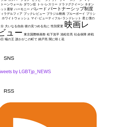
ストーンウォール
ダウン症
トゥ･レスリー
ドラァグクイーン
ネオン
パートナーシップ制度
パレード
ネット選挙
ハーモニー
フィラデルフィア
ブックレビュー
ブラジル映画
ブルーボーイ
プリシ
ラ
ホワイトウォッシュ
マイ･ビューティフル･ランドレット
君と僕の
映画レ
５分
大いなる自由
彼の見つめる先に
性別変更
ビュー
東京国際映画祭
松下洸平
池松壮亮
社会保障
終戦
の日
蟻の王
誰かがこの町で
錦戸亮
闇に咲く花
SNS
weets by LGBTjp_NEWS
RSS