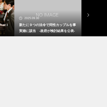
2025.09.15
2025.09.08
ルを事
25回目のさっぽろレインボープライド
【速報】同性
公表-
2025が開催。約900人が札幌の街を行
を！訴訟、第
進