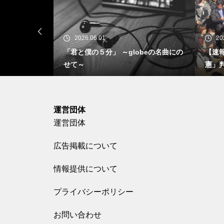
2025.11.28
20
beの名曲にの
【速報】同性婚訴訟 高裁で初の「合
「ブル
憲」判決。当事者は怒り 東京地裁で
Am～
運営団体
運営団体
広告掲載について
情報提供について
プライバシーポリシー
お問い合わせ