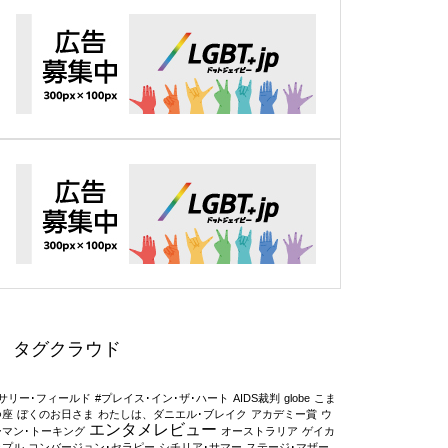
タグクラウド
#サリー･フィールド
#プレイス･イン･ザ･ハート
AIDS裁判
globe
こま
つ座
ぼくのお日さま
わたしは、ダニエル･ブレイク
アカデミー賞
ウ
エンタメレビュー
ーマン･トーキング
オーストラリア
ゲイカ
ップル
コンバージョン･セラピー
シチリア･サマー
ステージ･マザー