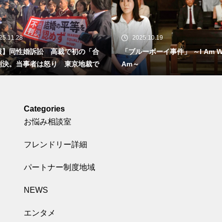
25.10.19
2025.09.30
ーボーイ事件」 ～I Am What I
新たに９つの法令で同性カップ
実婚に該当 -政府が検討結果を
Categories
お悩み相談室
フレンドリー詳細
パートナー制度地域
NEWS
エンタメ