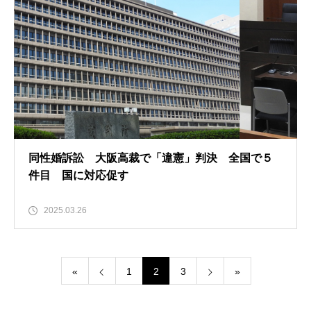
同性婚訴訟 大阪高裁で「違憲」判決 全国で５
件目 国に対応促す
2025.03.26
«
1
2
3
»