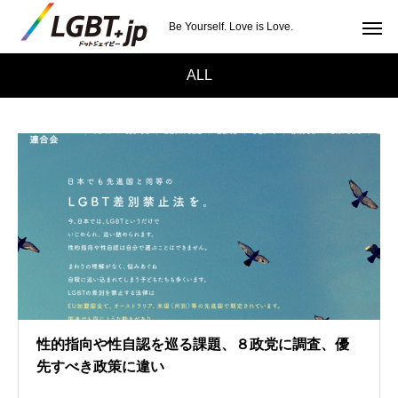
Be Yourself. Love is Love.
ALL
性的指向や性自認を巡る課題、８政党に調査、優
先すべき政策に違い