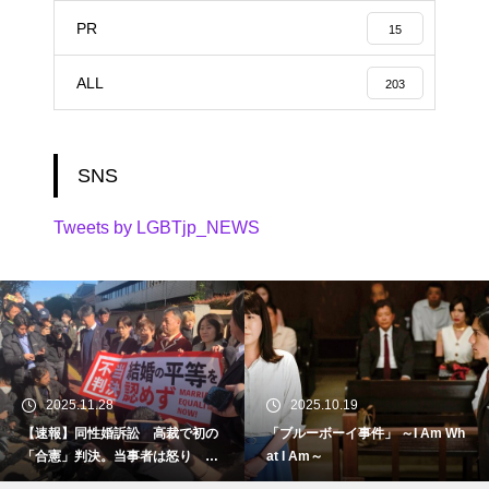
PR
15
ALL
203
SNS
Tweets by LGBTjp_NEWS
2025.11.28
2025.10.19
【速報】同性婚訴訟 高裁で初の
「ブルーボーイ事件」 ～I Am Wh
「合憲」判決。当事者は怒り 東
at I Am～
京地裁で