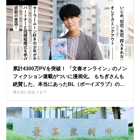
累計4300万PVを突破！ 「文春オンライン」のノン
フィクション連載がついに漫画化。 もちぎさんも
絶賛した、本当にあったBL（ボーイズラブ）の物
語。
僕が夫に出会うまで