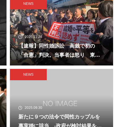
NEWS
2025.11.28
【速報】同性婚訴訟 高裁で初の
「合憲」判決。当事者は怒り 東京
地裁で
NEWS
2025.09.30
新たに９つの法令で同性カップルを
事実婚に該当 -政府が検討結果を公