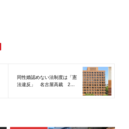
同性婚認めない法制度は「憲
法違反」 名古屋高裁 2審
で4連続「違憲」