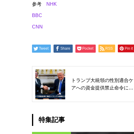
参考
NHK
BBC
CNN
Tweet
Share
Pocket
RSS
Pin it
トランプ大統領の性別適合ケ
アへの資金提供禁止命令に3
州で提訴
特集記事