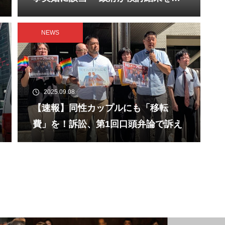
表-
NEWS
2025.09.08
【速報】同性カップルにも「移転
費」を！訴訟、第1回口頭弁論で訴え