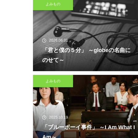
よみもの
2026.06.01
「君と僕の５分」 ～globeの名曲に
のせて～
よみもの
2025.10.19
「ブルーボーイ事件」 ～I Am What I
Am～