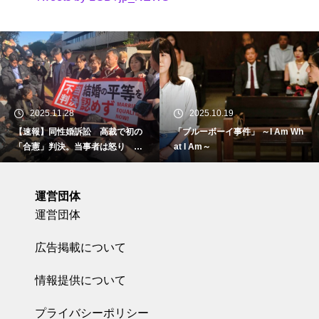
2025.11.28
2025.10.19
【速報】同性婚訴訟 高裁で初の
「ブルーボーイ事件」 ～I Am Wh
「合憲」判決。当事者は怒り 東
at I Am～
京地裁で
運営団体
運営団体
広告掲載について
情報提供について
プライバシーポリシー