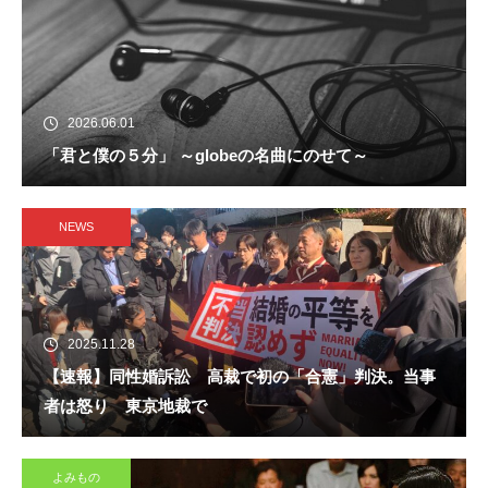
2026.06.01
「君と僕の５分」 ～globeの名曲にのせて～
NEWS
2025.11.28
【速報】同性婚訴訟 高裁で初の「合憲」判決。当事
者は怒り 東京地裁で
よみもの