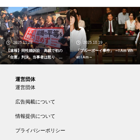
2025.11.28
2025.10.19
【速報】同性婚訴訟 高裁で初の
「ブルーボーイ事件」 ～I Am Wh
「合憲」判決。当事者は怒り 東
at I Am～
京地裁で
運営団体
運営団体
広告掲載について
情報提供について
プライバシーポリシー