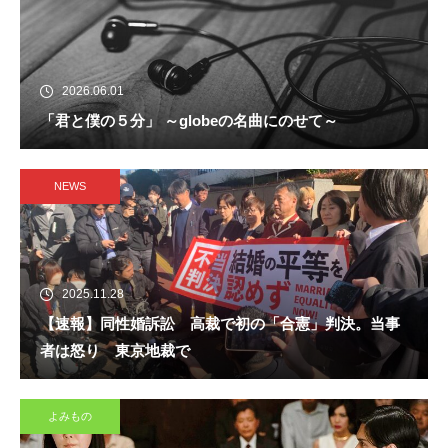
2026.06.01
「君と僕の５分」 ～globeの名曲にのせて～
NEWS
2025.11.28
【速報】同性婚訴訟 高裁で初の「合憲」判決。当事
者は怒り 東京地裁で
よみもの