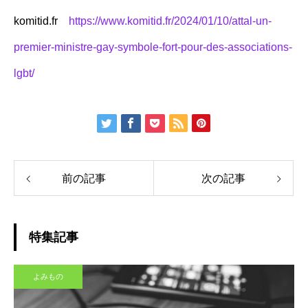
komitid.fr
https://www.komitid.fr/2024/01/10/attal-un-
premier-ministre-gay-symbole-fort-pour-des-associations-
lgbt/
前の記事
次の記事
特集記事
よみもの