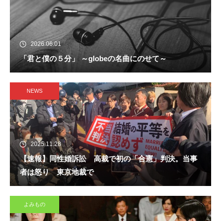
2026.06.01
「君と僕の５分」 ～globeの名曲にのせて～
NEWS
2025.11.28
【速報】同性婚訴訟 高裁で初の「合憲」判決。当事
者は怒り 東京地裁で
よみもの