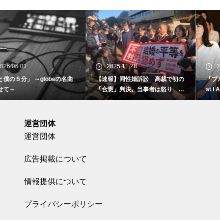
2025.11.28
2025.10.19
【速報】同性婚訴訟 高裁で初の
「ブルーボーイ事件」 ～I Am Wh
「合憲」判決。当事者は怒り 東
at I Am～
京地裁で
運営団体
運営団体
広告掲載について
情報提供について
プライバシーポリシー