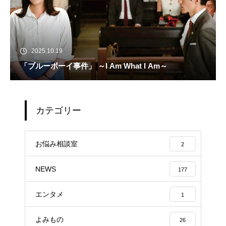
2025.10.19
「ブルーボーイ事件」 ～I Am What I Am～
カテゴリー
お悩み相談室
2
NEWS
177
エンタメ
1
よみもの
26