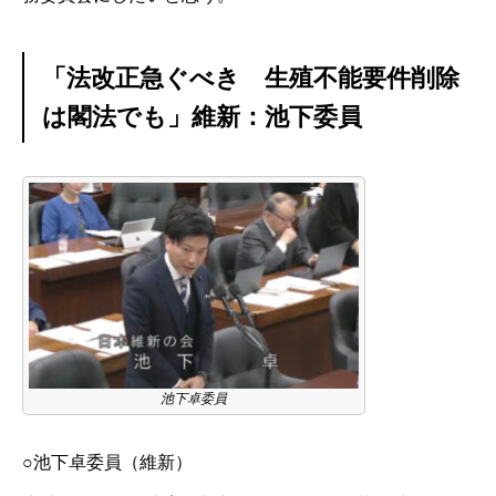
「法改正急ぐべき 生殖不能要件削除
は閣法でも」維新：池下委員
池下卓委員
○池下卓委員（維新）