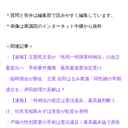
＊質問と答弁は編集部で読みやすく編集しています。
＊画像は衆議院のインターネット中継から抜粋
＜関連記事＞
・【速報】立憲民主党が「性同一性障害特例法」の改正
案提出へ 手術要件撤廃 最高裁違憲決定受け
・臨時国会が開会 立憲 吉田はるみ衆議「同性婚の早期
成立を」岸田総理の見解は？
・【速報】「特例法の規定は憲法違反」最高裁判断う
け、社民党福島みずほ党首が歓迎を表明
・戸籍の性別変更の手術は憲法違反！最高裁弁論で原告