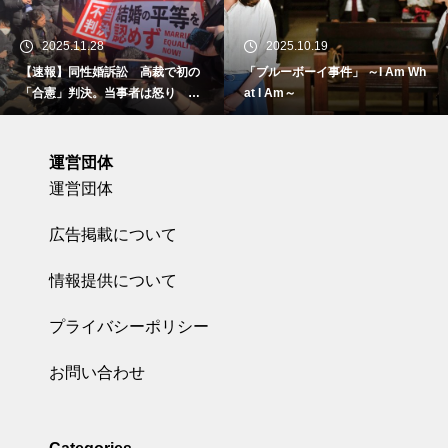
2025.11.28
2025.10.19
【速報】同性婚訴訟 高裁で初の
「ブルーボーイ事件」 ～I Am Wh
「合憲」判決。当事者は怒り 東
at I Am～
京地裁で
運営団体
運営団体
広告掲載について
情報提供について
プライバシーポリシー
お問い合わせ