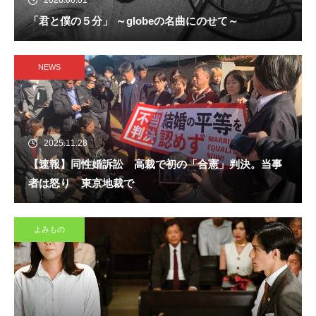
2026.06.01
「君と僕の５分」 ～globeの名曲にのせて～
NEWS
2025.11.28
【速報】同性婚訴訟 高裁で初の「合憲」判決。当事
者は怒り 東京地裁で
よみもの