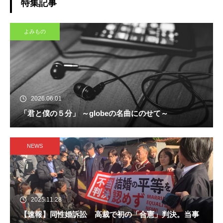
特集記事
よみもの
2026.06.01
「君と僕の５分」 ～globeの名曲にのせて～
NEWS
2025.11.28
【速報】同性婚訴訟 高裁で初の「合憲」判決。当事