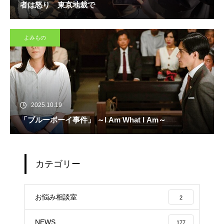
者は怒り 東京地裁で
よみもの
2025.10.19
「ブルーボーイ事件」 ～I Am What I Am～
カテゴリー
お悩み相談室
2
NEWS
177