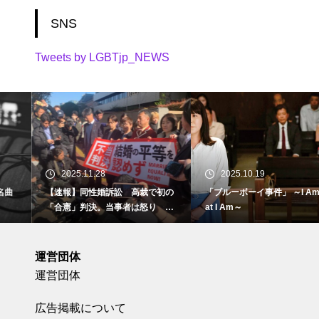
SNS
Tweets by LGBTjp_NEWS
2025.11.28
2025.10.19
【速報】同性婚訴訟 高裁で初の
「ブルーボーイ事件」 ～I Am Wh
「合憲」判決。当事者は怒り 東
at I Am～
京地裁で
運営団体
運営団体
広告掲載について