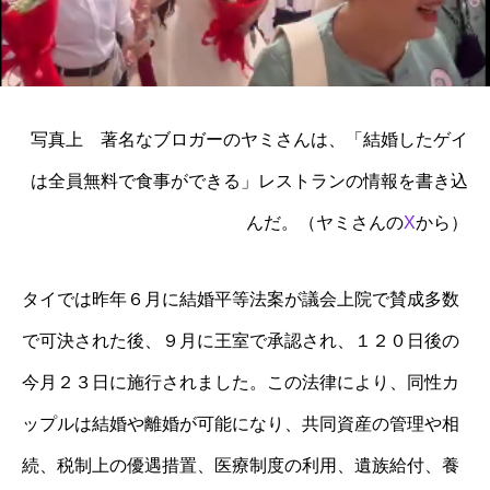
写真上 著名なブロガーのヤミさんは、「結婚したゲイ
は全員無料で食事ができる」レストランの情報を書き込
んだ。（ヤミさんの
X
から）
タイでは昨年６月に結婚平等法案が議会上院で賛成多数
で可決された後、９月に王室で承認され、１２０日後の
今月２３日に施行されました。この法律により、同性カ
ップルは結婚や離婚が可能になり、共同資産の管理や相
続、税制上の優遇措置、医療制度の利用、遺族給付、養