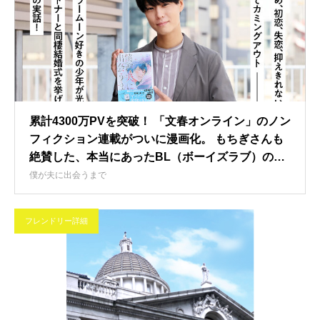
累計4300万PVを突破！ 「文春オンライン」のノン
フィクション連載がついに漫画化。 もちぎさんも
絶賛した、本当にあったBL（ボーイズラブ）の物
語。
僕が夫に出会うまで
フレンドリー詳細