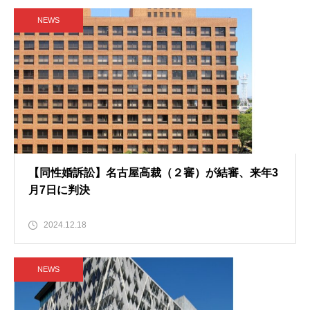
NEWS
【同性婚訴訟】名古屋高裁（２審）が結審、来年3
月7日に判決
2024.12.18
NEWS