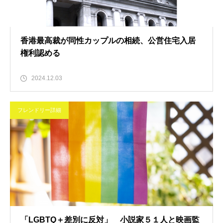
香港最高裁が同性カップルの相続、公営住宅入居
権利認める
2024.12.03
フレンドリー詳細
「LGBTQ＋差別に反対」 小説家５１人と映画監