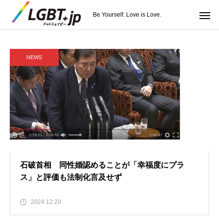
Be Yourself. Love is Love.
NEWS
石破首相 同性婚認めることが「幸福度にプラ
ス」と評価も法制化言及せず
2024.12.20