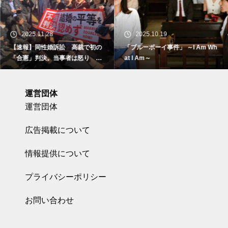
2025.11.28
2025.10.19
【速報】同性婚訴訟 高裁で初の
「ブルーボーイ事件」 ～I Am Wh
「合憲」判決。当事者は怒り 東
at I Am～
京地裁で
運営団体
運営団体
広告掲載について
情報提供について
プライバシーポリシー
お問い合わせ