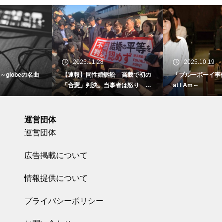
2025.11.28
2025.10.19
【速報】同性婚訴訟 高裁で初の
「ブルーボーイ事件」 ～I Am Wh
「合憲」判決。当事者は怒り 東
at I Am～
京地裁で
運営団体
運営団体
広告掲載について
情報提供について
プライバシーポリシー