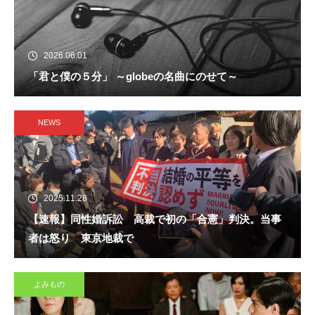
2026.06.01
「君と僕の５分」 ～globeの名曲にのせて～
NEWS
2025.11.28
【速報】同性婚訴訟 高裁で初の「合憲」判決。当事
者は怒り 東京地裁で
よみもの