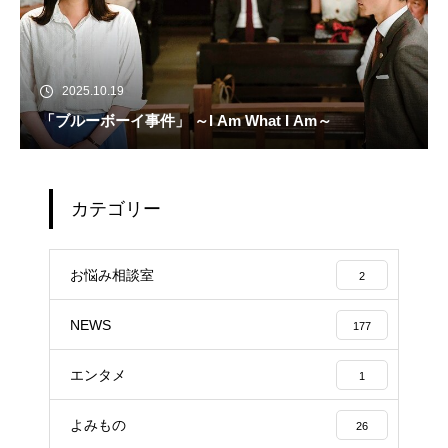
2025.10.19
「ブルーボーイ事件」 ～I Am What I Am～
カテゴリー
お悩み相談室
2
NEWS
177
エンタメ
1
よみもの
26