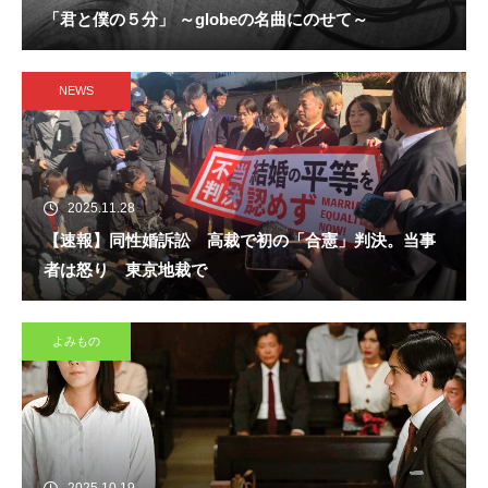
「君と僕の５分」 ～globeの名曲にのせて～
NEWS
2025.11.28
【速報】同性婚訴訟 高裁で初の「合憲」判決。当事
者は怒り 東京地裁で
よみもの