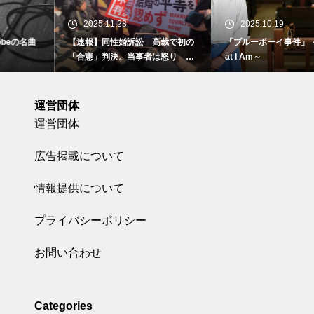
2025.11.28
2025.10.19
【速報】同性婚訴訟 高裁で初の
「ブルーボーイ事件」 ～I Am Wh
「合憲」判決。当事者は怒り 東
at I Am～
京地裁で
運営団体
運営団体
広告掲載について
情報提供について
プライバシーポリシー
お問い合わせ
Categories