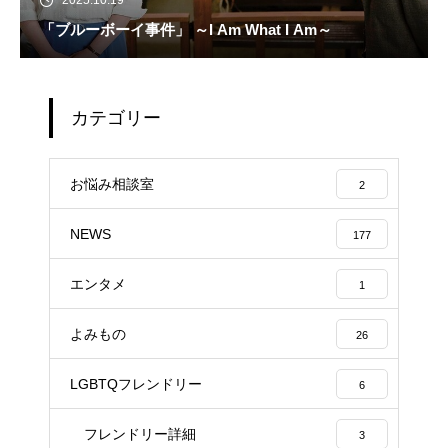
2025.10.19
「ブルーボーイ事件」 ～I Am What I Am～
カテゴリー
お悩み相談室
2
NEWS
177
エンタメ
1
よみもの
26
LGBTQフレンドリー
6
フレンドリー詳細
3