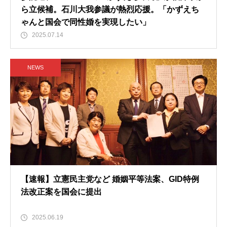
ら立候補。石川大我参議が熱烈応援。「かずえち
ゃんと国会で同性婚を実現したい」
2025.07.14
NEWS
【速報】立憲民主党など 婚姻平等法案、GID特例
法改正案を国会に提出
2025.06.19