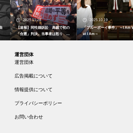
2025.11.28
2025.10.19
【速報】同性婚訴訟 高裁で初の
「ブルーボーイ事件」 ～I Am Wh
「合憲」判決。当事者は怒り 東
at I Am～
京地裁で
運営団体
運営団体
広告掲載について
情報提供について
プライバシーポリシー
お問い合わせ