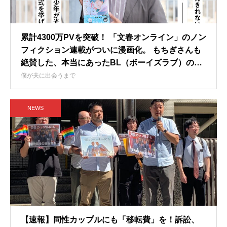
累計4300万PVを突破！ 「文春オンライン」のノン
フィクション連載がついに漫画化。 もちぎさんも
絶賛した、本当にあったBL（ボーイズラブ）の物
語。
僕が夫に出会うまで
NEWS
【速報】同性カップルにも「移転費」を！訴訟、