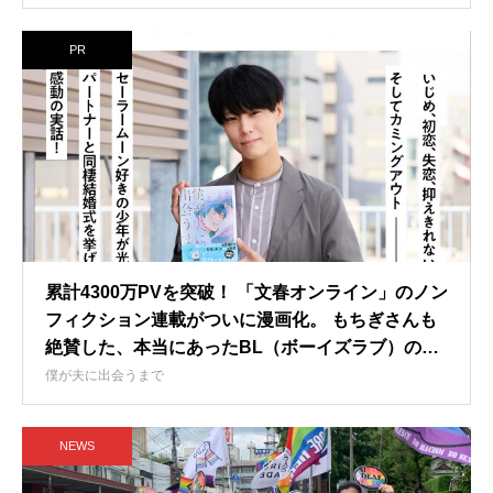
PR
累計4300万PVを突破！ 「文春オンライン」のノン
フィクション連載がついに漫画化。 もちぎさんも
絶賛した、本当にあったBL（ボーイズラブ）の物
語。
僕が夫に出会うまで
NEWS