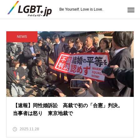
Be Yourself. Love is Love.
NEWS
【速報】同性婚訴訟 高裁で初の「合憲」判決。
当事者は怒り 東京地裁で
2025.11.28