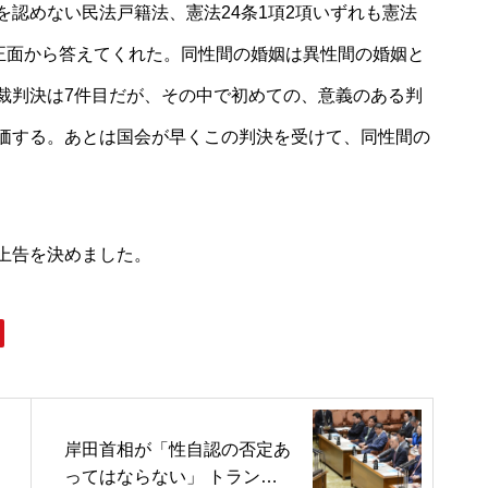
認めない民法戸籍法、憲法24条1項2項いずれも憲法
に正面から答えてくれた。同性間の婚姻は異性間の婚姻と
裁判決は7件目だが、その中で初めての、意義のある判
価する。あとは国会が早くこの判決を受けて、同性間の
上告を決めました。
岸田首相が「性自認の否定あ
ってはならない」 トランス