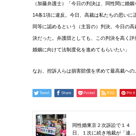
（加藤弁護士）「今日の判決は、同性間に婚姻を
14条1項に違反。今日、高裁は私たちの思い
同等に認めるという（主旨の）判決。今日の高
決だった。弁護団としても、この判決を高く評
婚姻に向けて法制度化を進めてもらいたい」
なお、控訴人らは損害賠償を求めて最高裁への
Tweet
Share
Pocket
RSS
Pin it
同性婚東京２次訴訟で１４
日、１次に続き地裁が「違憲