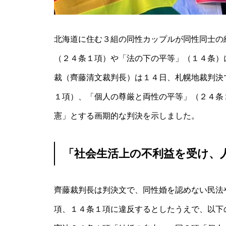
北海道に住む３組の同性カップルが同性同士の
（２４条１項）や「法の下の平等」（１４条）
裁（齊藤清文裁判長）は１４日、札幌地裁判決
１項）、「個人の尊厳と両性の平等」（２４条
憲」とする画期的な判決を示しました。
「社会生活上の不利益を受け、
齊藤裁判長は判決文で、同性婚を認めない民法
項、１４条１項に違反するとしたうえで、以下